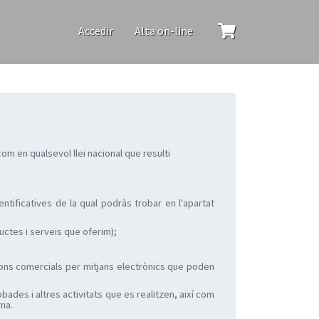
Accedir
Alta on-line
 en qualsevol llei nacional que resulti
entificatives de la qual podràs trobar en l'apartat
uctes i serveis que oferim);
cions comercials per mitjans electrònics que poden
bades i altres activitats que es realitzen, així com
rna.