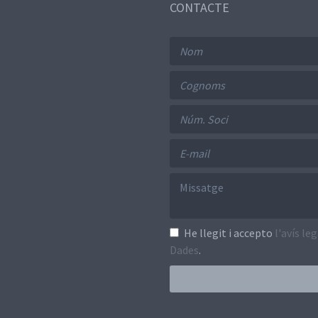
CONTACTE
He llegit i accepto
l'avís le
Dades
.