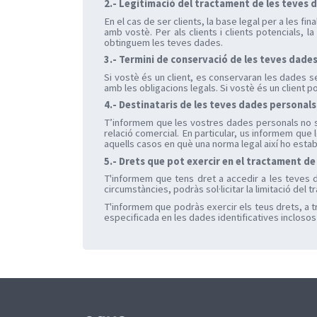
2.- Legitimació del tractament de les teves 
En el cas de ser clients, la base legal per a les fin
amb vostè. Per als clients i clients potencials, 
obtinguem les teves dades.
3.- Termini de conservació de les teves dade
Si vostè és un client, es conservaran les dades s
amb les obligacions legals. Si vostè és un client 
4.- Destinataris de les teves dades personals
T’informem que les vostres dades personals no ser
relació comercial. En particular, us informem que l
aquells casos en què una norma legal així ho estab
5.- Drets que pot exercir en el tractament de
T'informem que tens dret a accedir a les teves da
circumstàncies, podràs sol·licitar la limitació de
T'informem que podràs exercir els teus drets, a t
especificada en les dades identificatives inclosos