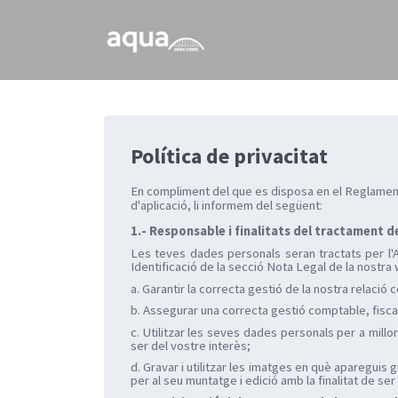
Política de privacitat
En compliment del que es disposa en el Reglament 
d'aplicació, li informem del següent:
1.- Responsable i finalitats del tractament d
Les teves dades personals seran tractats pe
Identificació de la secció Nota Legal de la nostra
a. Garantir la correcta gestió de la nostra relació
b. Assegurar una correcta gestió comptable, fiscal 
c. Utilitzar les seves dades personals per a mill
ser del vostre interès;
d. Gravar i utilitzar les imatges en què apareguis 
per al seu muntatge i edició amb la finalitat de se