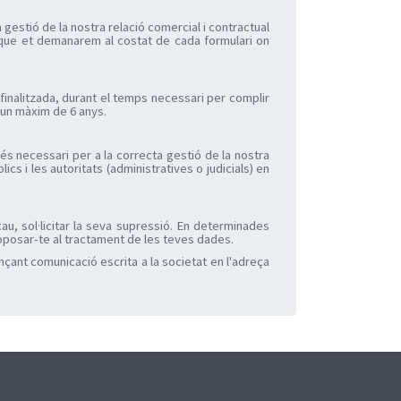
ta gestió de la nostra relació comercial i contractual
nt que et demanarem al costat de cada formulari on
finalitzada, durant el temps necessari per complir
a un màxim de 6 anys.
és necessari per a la correcta gestió de la nostra
cs i les autoritats (administratives o judicials) en
au, sol·licitar la seva supressió. En determinades
s oposar-te al tractament de les teves dades.
çant comunicació escrita a la societat en l'adreça