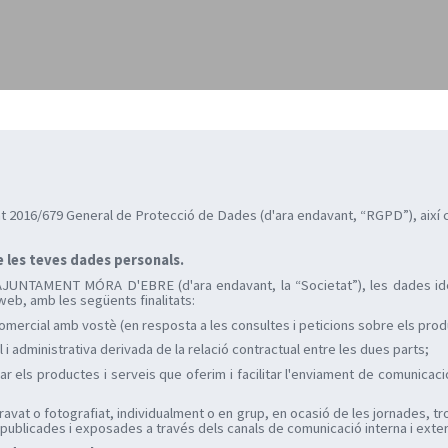
2016/679 General de Protecció de Dades (d'ara endavant, “RGPD”), així com
e les teves dades personals.
r l'AJUNTAMENT MÓRA D'EBRE
(d'ara endavant, la “Societat”), les dades id
 web, amb les següents finalitats:
 comercial amb vostè (en resposta a les consultes i peticions sobre els prod
i administrativa derivada de la relació contractual entre les dues parts;
orar els productes i serveis que oferim i facilitar l'enviament de comunica
gravat o fotografiat, individualment o en grup, en ocasió de les jornades, tro
r publicades i exposades a través dels canals de comunicació interna i exte