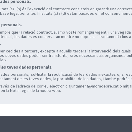
dades personals.
alitats (a) i (b) és l'execució del contracte consisteix en garantir una correc
la base legal per a les finalitats (c) i (d) estan basades en el consentime
s personals.
empre que la relació contractual amb vostè romangui vigent, i una vegada 
potencial, les dades es conservaran mentre no t'oposis al tractament i fins 
.
 cedides a tercers, excepte a aquells tercers la intervenció dels quals 
es seves dades poden ser transferits, si és necessari, als organismes públi
leix.
 les teves dades personals.
des personals, sol·licitar la rectificació de les dades inexactes o, si esc
l tractament de les teves dades, la portabilitat de les dades, i també podrà
ravés de l'adreça de correu electrònic ajuntament@moradebre.cat o mitjan
 en la Nota Legal de la nostra web.